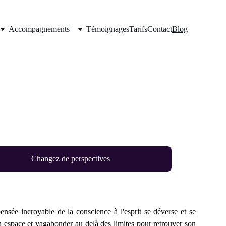
Accompagnements
Témoignages
Tarifs
Contact
Blog
temps  
 bonne humeur ! 
Changez de perspectives
ensée incroyable de la conscience à l'esprit se déverse et se
un espace et vagabonder au delà des limites pour retrouver son