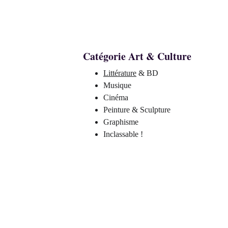
Catégorie Art & Culture 
Littérature
 & BD 
Musique 
Cinéma
Peinture & Sculpture
Graphisme 
Inclassable !
Roxane Senrowei
Hypnologue, psychopraticienne, Tarolog