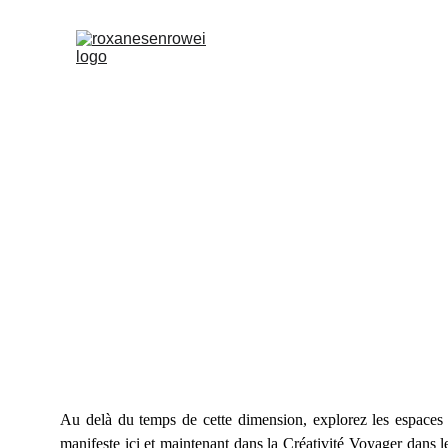
Progra
Quand l'histoire, la 
Au delà du temps de cette dimension, explorez les espaces i
manifeste ici et maintenant dans la Créativité Voyager dans l