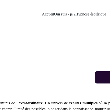
Accueil
Qui suis - je ?
Hypnose ésotérique
mme du blog Dans les lignes du 
technologie, l'ésotérisme, l'art et la pop - culture se rencontrent dans la
nfinis de l’
extraordinaire.
Un univers de
réalités multiples
où la p
e champ illimité des possibles, plonger dans la connaissance, nourrir 