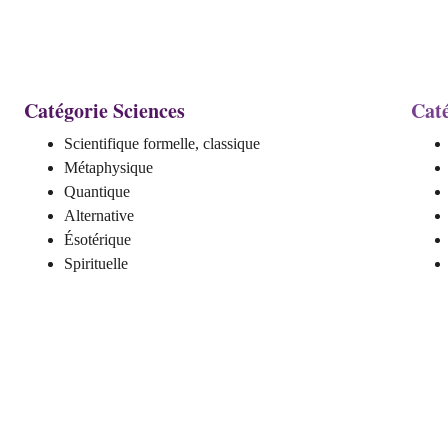
Catégorie Sciences  
Caté
Scientifique formelle, classique
Métaphysique
Quantique
Alternative
Ésotérique 
Spirituelle
ue, conférencière et formatrice. 