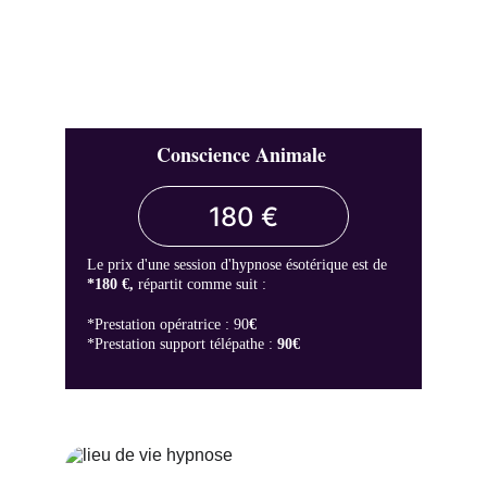
Conscience Animale 
180 €
Le prix d'une session d'hypnose ésotérique est de
*180 €, 
répartit comme suit :
*Prestation opératrice : 90
€                  
*Prestation support télépathe : 
90€