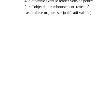
48h ouvrable avant le rendez vous ne pourra 
faire l'objet d'un remboursement. (excepté 
cas de force majeure sur justificatif valable)
Roxane Senrowei
Hypnologue, psychopraticienne, Tarologue, 
conférencière et formatrice. 
roxane.senrowei@gmail.com