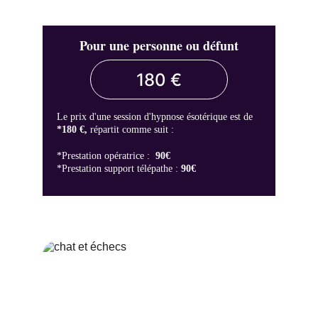
Pour une personne ou défunt
180 €
Le prix d'une session d'hypnose ésotérique est de
*180 €, 
répartit comme suit :
*Prestation opératrice :  
90€                  
*Prestation support télépathe : 
90€