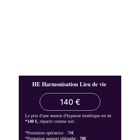
HE Harmonisation Lieu de vie 
140 €
Le prix d'une session d'hypnose ésotérique est de
*140 €, 
répartit comme suit :
*Prestation opératrice : 70
€                  
*Prestation support télépathe : 
70€